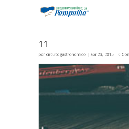
11
por
circuitogastronomico
|
abr 23, 2015
|
0 Co